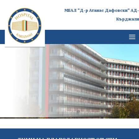
МБАЛ "Д-р Атанас Дафовски" АД-
Кърджали