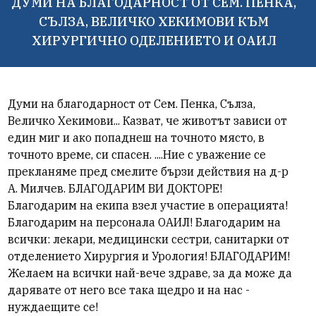
ДУМИ НА БЛАГОДАРНОСТ ОТ СЕМ. ПЕНКА,
СЪЛЗА, ВЕЛИЧКО ХЕКИМОВИ КЪМ
ХИРУРГИЧНО ОДЕЛЕНИЕТО И ОАИЛ
Думи на благодарност от Сем. Пенка, Сълза,
Величко Хекимови... Казват, че
животът зависи от
един миг и ако попаднеш на точното място, в
точното време, си спасен. ....Ние с уважение се
прекланяме пред смелите бързи действия на д-р
А. Милчев. БЛАГОДАРИМ ВИ ДОКТОРЕ!
Благодарим на екипа взел участие в операцията!
Благодарим на персонала ОАИЛ! Благодарим на
всички: лекари, медицински сестри, санитарки от
отделението Хирургия и Урология! БЛАГОДАРИМ!
Желаем на всички най-вече здраве, за да може да
дарявате от него все така щедро и на нас -
нуждаещите се!