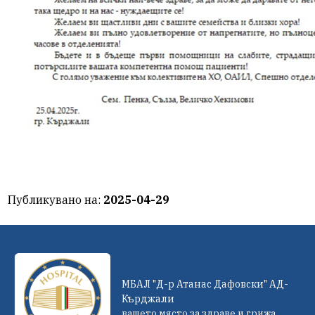
Публикувано на:
2025-04-29
МБАЛ "Д-р Атанас Дафовски" АД-
Кърджали
вашето място за здраве и грижа