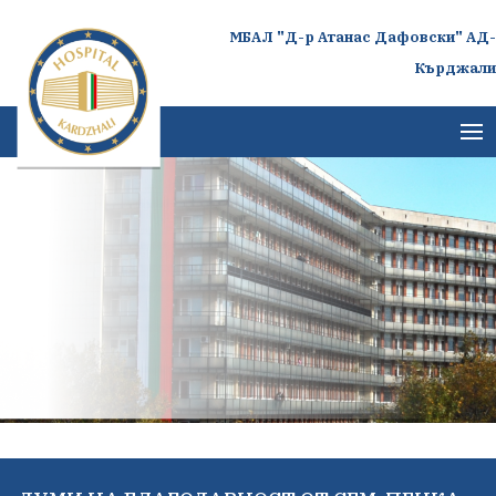
МБАЛ "Д-р Атанас Дафовски" АД-
Кърджали