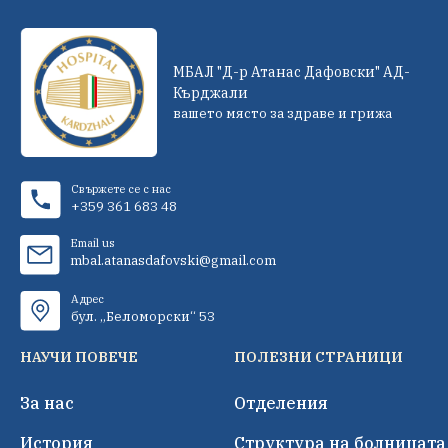
МБАЛ "Д-р Атанас Дафовски" АД-
Кърджали
вашето място за здраве и грижа
Свържете се с нас
+359 361 683 48
Email us
mbal.atanasdafovski@gmail.com
Адрес
бул. „Беломорски“ 53
НАУЧИ ПОВЕЧЕ
ПОЛЕЗНИ СТРАНИЦИ
За нас
Отделения
История
Структура на болницата