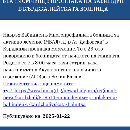
БТА : МОМЧЕНЦЕ ПРОПЛАКА НА БАБИНДЕН
В КЪРДЖАЛИЙСКАТА БОЛНИЦА
Навръх Бабинден в Многопрофилната болница за
активно лечение (МБАЛ) „Д-р Ат. Дафовски“ в
Кърджали проплака момченце. То е 23-ото
новородено в болницата от началото на годината.
Родило се е в 8:00 часа тази сутрин, каза
началникът на Aкушеро-гинекологичното
отделение (АГО) д-р Велин Башев.
Целия материал ще намерите
тук!
https://www.bta.bg/bg/news/bulgaria/regional-
news/kardzhali/818511-momchentse-proplaka-na-
babinden-v-kardzhaliyskata-bolnitsa
Публикувано на:
2025-01-22