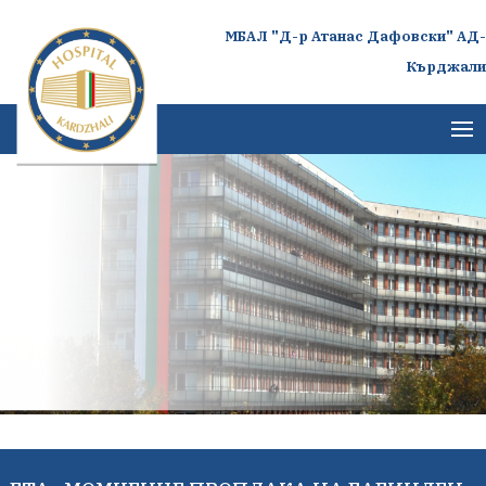
МБАЛ "Д-р Атанас Дафовски" АД-
Кърджали