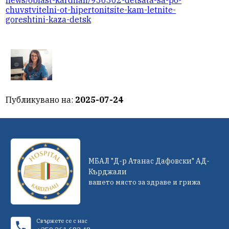
news/oblast-kardhali/936302-detsata-sa-po-
chuvstvitelni-ot-hipertonitsite-kam-letnite-
goreshtini-kaza-detsk
Публикувано на:
2025-07-24
МБАЛ "Д-р Атанас Дафовски" АД-
Кърджали
вашето място за здраве и грижа
Свържете се с нас