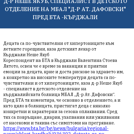
Д-Р НЕШЕ ЯКУБ, СПЕЦИАЛИСТ В ДЕТСКОТО
ОТДЕЛЕНИЕ НА МБАЛ "Д-Р АТ. ДАФОВСКИ"
ПРЕД БТА -КЪРДЖАЛИ
Децата са по-чувствителни от хипертониците към
летните горещини, каза детският лекар от
Кърджали
Неше Якуб
Кореспондент на БТА в Кърджали Валентина Стоева
Лятото, освен че е време за ваканция и приятни
емоции за децата, крие и доста рискове за здравето им,
а конкретно на високите температури децата са по-
чувствителни и от хипертониците, каза д-р Неше Якуб
- специалист в детското отделение на
кърджалийската болница МБАЛ „Д-р Ат. Дафовски“.
Пред БТА тя коментира, че основно в отделението, а и
като цяло в болницата, пристигат деца с няколко
конкретни и характерни за сезона оплаквания. Сред
тях са повръщане, диария, ухапвания или ужилвания
от насекоми и такива със симптоми на прегряване.
https://www.bta.bg/bg/news/bulgaria/regional-