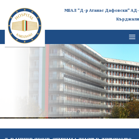
МБАЛ "Д-р Атанас Дафовски" АД-
Кърджали