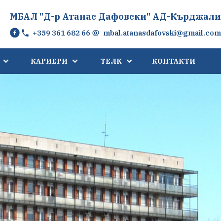
МБАЛ "Д-р Атанас Дафовски" АД-Кърджали
+359 361 682 66
mbal.atanasdafovski@gmail.com
КАРИЕРИ
ТЕЛК
КОНТАКТИ