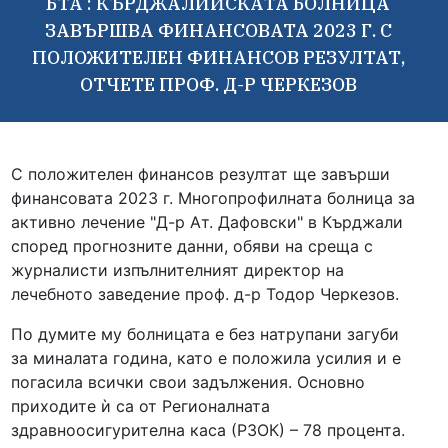
БТА : КЪРДЖАЛИЙСКАТА БОЛНИЦА
ЗАВЪРШВА ФИНАНСОВАТА 2023 Г. С
ПОЛОЖИТЕЛЕН ФИНАНСОВ РЕЗУЛТАТ,
ОТЧЕТЕ ПРОФ. Д-Р ЧЕРКЕЗОВ
С положителен финансов резултат ще завърши
финансовата 2023 г. Многопрофилната болница за
активно лечение "Д-р Ат. Дафовски" в Кърджали
според прогнозните данни, обяви на среща с
журналисти изпълнителният директор на
лечебното заведение проф. д-р Тодор Черкезов.
По думите му болницата е без натрупани загуби
за миналата година, като е положила усилия и е
погасила всички свои задължения. Основно
приходите ѝ са от Регионалната
здравноосигурителна каса (РЗОК) – 78 процента.