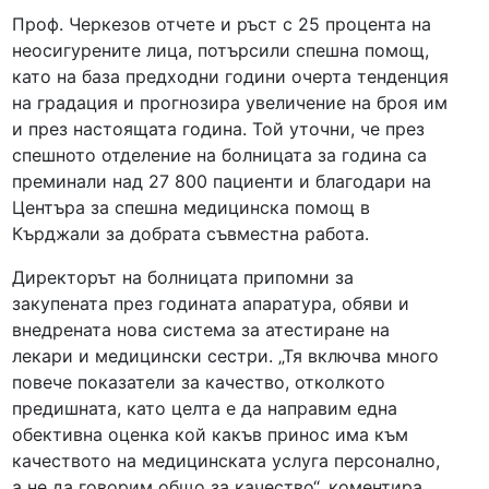
Проф. Черкезов отчете и ръст с 25 процента на
неосигурените лица, потърсили спешна помощ,
като на база предходни години очерта тенденция
на градация и прогнозира увеличение на броя им
и през настоящата година. Той уточни, че през
спешното отделение на болницата за година са
преминали над 27 800 пациенти и благодари на
Центъра за спешна медицинска помощ в
Кърджали за добрата съвместна работа.
Директорът на болницата припомни за
закупената през годината апаратура, обяви и
внедрената нова система за атестиране на
лекари и медицински сестри. „Тя включва много
повече показатели за качество, отколкото
предишната, като целта е да направим една
обективна оценка кой какъв принос има към
качеството на медицинската услуга персонално,
а не да говорим общо за качество“, коментира