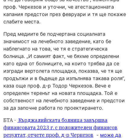
проф. Черкезов и уточни, че атестационната
капания предстои през февруари и тя ще покаже
слабите места.
Пред медиите бе подчертана социалната
значимост на лечебното заведение, като бе
наблегнато на това, че тя е стратегическа
болница. „И самият факт, че бяхме определени
като една от болниците, на които трябва да се
изгради вертолета площадка, показва, че тя ще
продължи и в бъдеще да изпълнява такава роля“,
каза още проф. д-р Тодор Черкезов. Вече е
определен теренът на новата площадка. Той е
собственост на лечебното заведение и предстои
за да започне работа по проектирането.
БТА -
Кърджалийската болница завършва
финансовата 2023 г. с положителен финансов
резултат, отчете проф. д-р Черкезов
-
може да