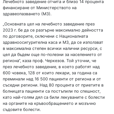
Лечебното заведение отчита и близо 14 процента
финансиране от Министерството на
здравеопазването (МЗ).
„Основната цел на лечебното заведение през
2023 г. бе да се разгърне максимално дейността
по договорите, сключени с Националната
здравноосигурителна каса и МЗ, да се използват
в максимална степен всички налични ресурси, с
цел да бъдем още по-полезни за населението от
региона“, каза проф. Черкезов. Той уточни, че
през лечебното заведение, в което работят над
600 човека, 128 от които лекари, за година са
преминали над 16 500 пациенти от региона и от
съседни региони. Над 80 процента от приетите в
болницата пациенти са постъпили по спешност,
като най-голям дял са били лекуваните с болести
на органите на кръвообращението и мозъчно
съдовите болести.