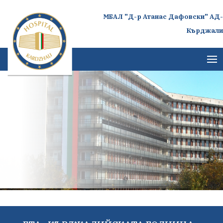
МБАЛ "Д-р Атанас Дафовски" АД-
Кърджали