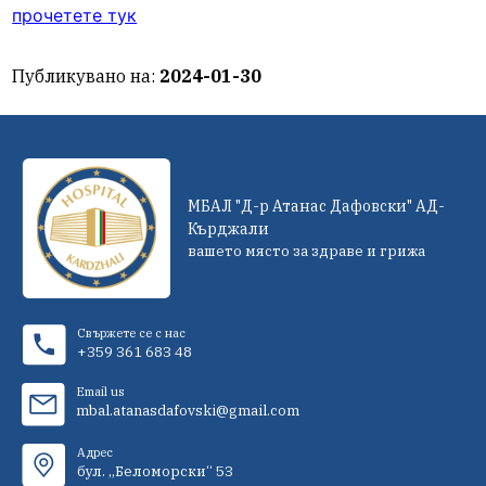
прочетете тук
Публикувано на:
2024-01-30
МБАЛ "Д-р Атанас Дафовски" АД-
Кърджали
вашето място за здраве и грижа
Свържете се с нас
+359 361 683 48
Email us
mbal.atanasdafovski@gmail.com
Адрес
бул. „Беломорски“ 53