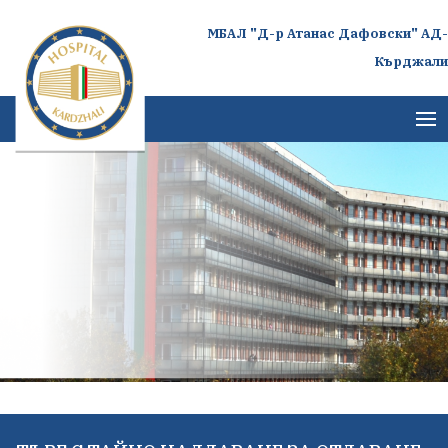
МБАЛ "Д-р Атанас Дафовски" АД-
Кърджали