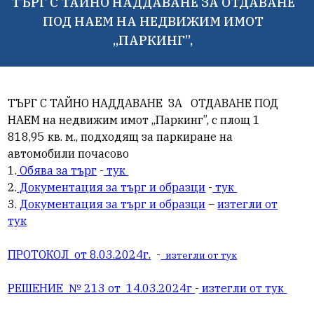
ТЪРГ С ТАЙНО НАДДАВАНЕ ЗА ОТДАВАНЕ
ПОД НАЕМ НА НЕДВИЖИМ ИМОТ
„ПАРКИНГ”,
ТЪРГ С ТАЙНО НАДДАВАНЕ
ЗА
ОТДАВАНЕ ПОД
НАЕМ на недвижим имот „Паркинг”, с площ 1
818,95 кв. м., подходящ за паркиране на
автомобили почасово
1.
Обява за търг
-
тук
2.
Документация за търг и образци
-
тук
3.
Документация за търг и образци
–
изтегли от
тук
ПРОТОКОЛ от 8.03.2024г.
-
изтегли от тук
РЕШЕНИЕ № 213 от 14.03.2024г
-
изтегли от тук