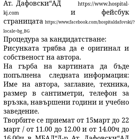
Ат. Дафовски“АД
https://www.hospital-
и фейсбук
kj.com
страницата
https://www.facebook.com/hospitaldafovski/?
locale=bg_BG
Процедура за кандидатстване:
Рисунката трябва да е оригинал и
собственост на автора.
На гърба на картината да бъде
попълнена следната информация:
Име на автора, заглавие, техника,
размер в сантиметри, телефон за
връзка, навършени години и учебно
заведение.
Творбите се приемат от 1
5
март до 22
март / от 11.00 до 12.00 и от 14.00ч до
16.00ч в МБАЛ“Д-р Ат. Дафовски“АД