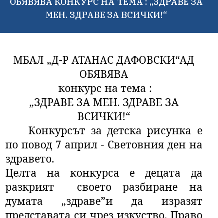
ОБЯВЯВА КОНКУРС НА ТЕМА : „ЗДРАВЕ ЗА
МЕН. ЗДРАВЕ ЗА ВСИЧКИ!“
МБАЛ „Д-Р АТАНАС ДАФОВСКИ“АД
ОБЯВЯВА
конкурс на тема :
„ЗДРАВЕ ЗА МЕН. ЗДРАВЕ ЗА
ВСИЧКИ!“
Конкурсът за детска рисунка е
по повод 7 април - Световния ден на
здравето.
Целта на конкурса е децата да
разкрият своето разбиране на
думата „здраве”и да изразят
представата си чрез изкуство. Право