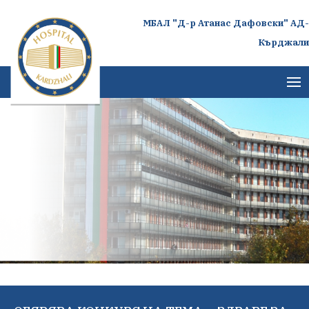
МБАЛ "Д-р Атанас Дафовски" АД-
Кърджали