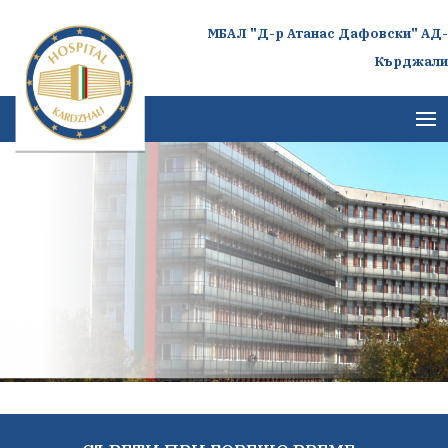
МБАЛ "Д-р Атанас Дафовски" АД-
Кърджали