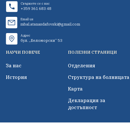
Свържете се с нас
+359 361 683 48
Email us
mbal.atanasdafovski@gmail.com
Адрес
бул. „Беломорски“ 53
НАУЧИ ПОВЕЧЕ
ПОЛЕЗНИ СТРАНИЦИ
За нас
Отделения
История
Структура на болницата
Карта
Декларация за
достъпност