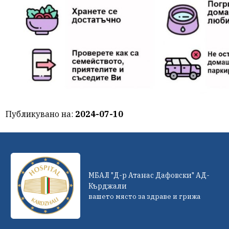
Публикувано на:
2024-07-10
МБАЛ "Д-р Атанас Дафовски" АД-
Кърджали
вашето място за здраве и грижа