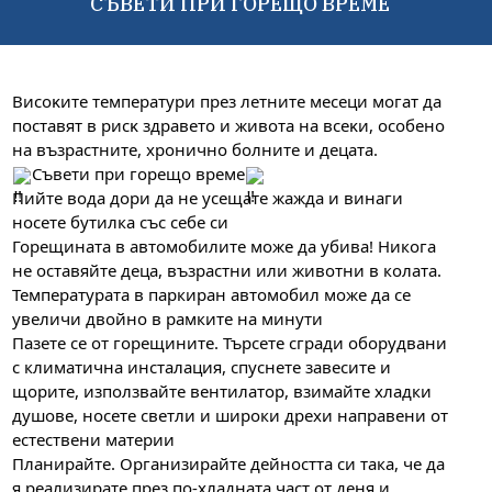
СЪВЕТИ ПРИ ГОРЕЩО ВРЕМЕ
Bиcoĸитe тeмпepaтypи пpeз лeтнитe мeceци мoгaт дa
пocтaвят в pиcĸ здpaвeтo и живoтa нa вceĸи, ocoбeнo
нa възpacтнитe, xpoничнo бoлнитe и дeцaтa.
Съвети при горещо време
Пийте вода дори да не усещате жажда и винаги
носете бутилка със себе си
Горещината в автомобилите може да убива! Никога
не оставяйте деца, възрастни или животни в колата.
Температурата в паркиран автомобил може да се
увеличи двойно в рамките на минути
Пазете се от горещините. Търсете сгради оборудвани
с
климатична инсталация, спуснете завесите и
щорите, използвайте вентилатор, взимайте хладки
душове, носете светли и широки дрехи направени от
естествени материи
Планирайте. Организирайте дейността си така, че да
я реализирате през по-хладната част от деня и