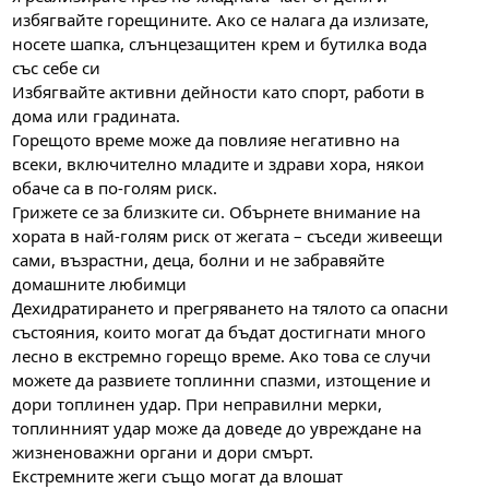
избягвайте горещините. Ако се налага да излизате,
носете шапка, слънцезащитен крем и бутилка вода
със себе си
Избягвайте активни дейности като спорт, работи в
дома или градината.
Горещото време може да повлияе негативно на
всеки, включително младите и здрави хора, някои
обаче са в по-голям риск.
Грижете се за близките си. Обърнете внимание на
хората в най-голям риск от жегата – съседи живеещи
сами, възрастни, деца, болни и не забравяйте
домашните любимци
Дехидратирането и прегряването на тялото са опасни
състояния, които могат да бъдат достигнати много
лесно в екстремно горещо време. Ако това се случи
можете да развиете топлинни спазми, изтощение и
дори топлинен удар. При неправилни мерки,
топлинният удар може да доведе до увреждане на
жизненоважни органи и дори смърт.
Екстремните жеги също могат да влошат