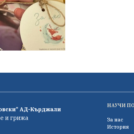
НАУЧИ П
фовски" АД-Кърджали
е и грижа
За нас
История