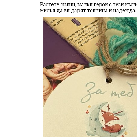
Растете силни, малки герои с тези къс
мисъл да ви дарят топлина и надежда.