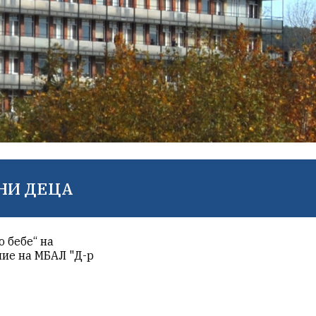
НИ ДЕЦА
 бебе“ на
ние на МБАЛ "Д-р