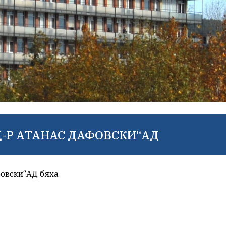
Д-Р АТАНАС ДАФОВСКИ“АД
фовски“АД бяха