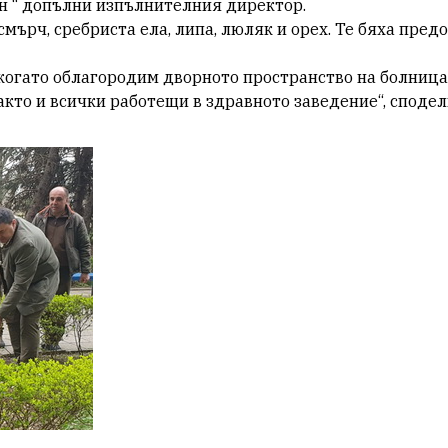
н “ допълни изпълнителния директор.
мърч, сребриста ела, липа, люляк и орех. Те бяха пред
 когато облагородим дворното пространство на болниц
 както и всички работещи в здравното заведение“, споде