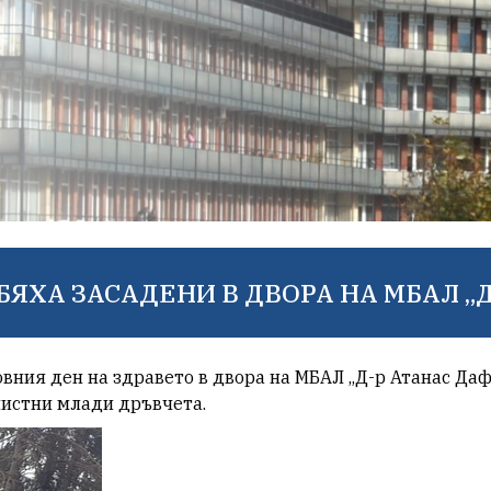
БЯХА ЗАСАДЕНИ В ДВОРА НА МБАЛ „
овния ден на здравето в двора на МБАЛ „Д-р Атанас Да
листни млади дръвчета.