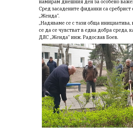
намирам днешния ден за особено важе
Сред засадените фиданки са сребрист с
„Женда“.
„Надяваме се с тази обща инициатива,
се да се чувстват в една добра среда,
ДЛС „Женда“ инж. Радослав Боев.