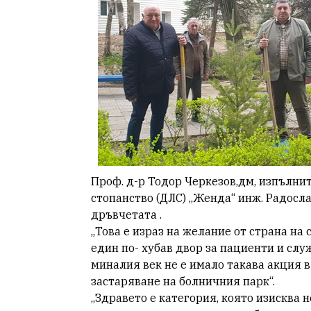
Проф.
д-р Тодор Черкезов,дм, изпълни
стопанство (ДЛС) „Женда“ инж. Радосл
дръвчетата .
„Това е израз на желание от страна на
един по- хубав двор за пациенти и служ
миналия век не е имало такава акция в
застаряване на болничния парк“.
„Здравето е категория, която изисква 