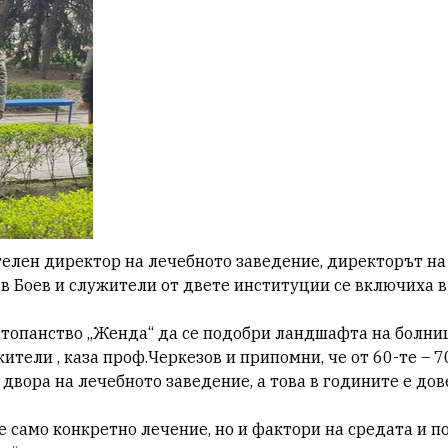
телен директор на лечебното заведение, директорът н
ав Боев и служители от двете институции се включиха 
 стопанство „Женда“ да се подобри ландшафта на болни
ители , каза проф.Черкезов и припомни, че от 60-те – 7
 двора на лечебното заведение, а това в годините е дов
не само конкретно лечение, но и фактори на средата и п