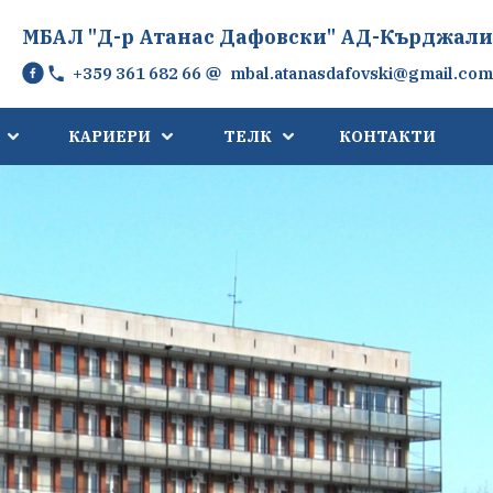
МБАЛ "Д-р Атанас Дафовски" АД-Кърджали
+359 361 682 66
mbal.atanasdafovski@gmail.com
КАРИЕРИ
ТЕЛК
КОНТАКТИ