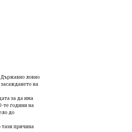
а Държавно ловно
в засаждането на
цата за да има
0-те години на
ело до
о тази причина