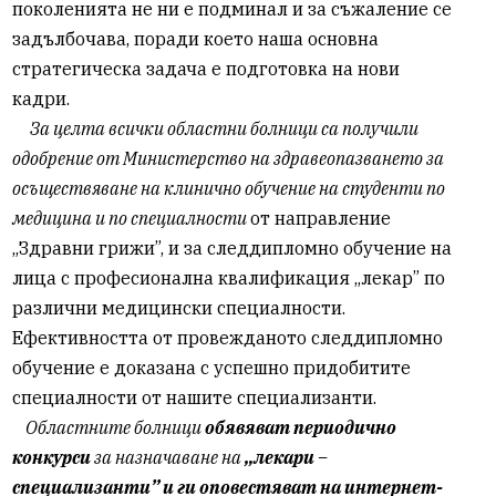
поколенията не ни е подминал и за съжаление се
задълбочава, поради което наша основна
стратегическа задача е подготовка на нови
кадри.
За целта всички областни болници са получили
одобрение от Министерство на здравеопазването за
осъществяване на клинично обучение на студенти по
медицина и по специалности
от направление
„Здравни грижи”, и за следдипломно обучение на
лица с професионална квалификация „лекар” по
различни медицински специалности.
Ефективността от провежданото следдипломно
обучение е доказана с успешно придобитите
специалности от нашите специализанти.
Областните болници
обявяват периодично
конкурси
за назначаване на
„лекари –
специализанти” и ги оповестяват на интернет-