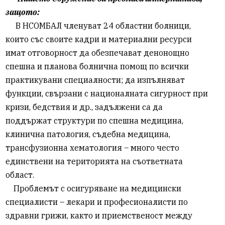
защото:
В НСОМБАЛ членуват 24 областни болници,
които със своите кадри и материални ресурси
имат отговорност да обезпечават денонощно
спешна и планова болнична помощ по всички
практикувани специалности; да изпълняват
функции, свързани с националната сигурност при
кризи, бедствия и др., задължени са да
поддържат структури по спешна медицина,
клинична патология, съдебна медицина,
трансфузионна хематология – много често
единствени на територията на съответната
област.
Проблемът с осигуряване на медицински
специалисти – лекари и професионалисти по
здравни грижи, както и приемственост между