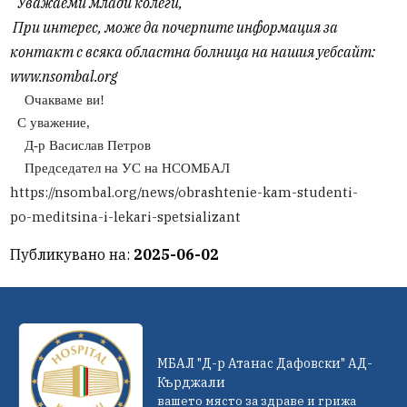
Уважаеми млади колеги,
При интерес, може да почерпите информация за
контакт с всяка областна болница на нашия уебсайт:
www.nsombal.org
Очакваме ви!
С уважение,
Д-р Васислав Петров
Председател на УС на НСОМБАЛ
https://nsombal.org/news/obrashtenie-kam-studenti-
po-meditsina-i-lekari-spetsializant
Публикувано на:
2025-06-02
МБАЛ "Д-р Атанас Дафовски" АД-
Кърджали
вашето място за здраве и грижа