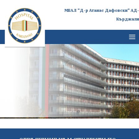
МБАЛ "Д-р Атанас Дафовски" АД-
Кърджали