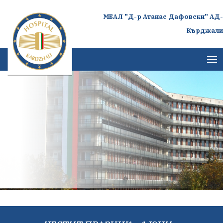
МБАЛ "Д-р Атанас Дафовски" АД-
Кърджали