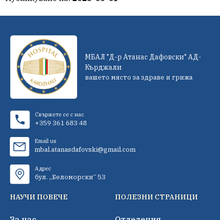
МБАЛ "Д-р Атанас Дафовски" АД-
Кърджали
вашето място за здраве и грижа
Свържете се с нас
+359 361 683 48
Email us
mbal.atanasdafovski@gmail.com
Адрес
бул. „Беломорски“ 53
НАУЧИ ПОВЕЧЕ
ПОЛЕЗНИ СТРАНИЦИ
За нас
Отделения