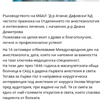
Ръководството на МБАЛ "Д-р Атанас Дафовски"АД
честити празника на Отделението по анестезиология
и интензивно лечение, с началник д-р Диана
Димитрова
Пожелава на целия екип з драве и благополучие,
лични и професионални успехи!
На 16 октомври отбелязваме Международния ден на
анестезиолога, дата, която ни напомня за важността
на тази ключова медицинска специалност.
На този ден през 1846 година в масачузетската обща
болница в САЩ е дадена първата анестезия в света.
Тогава за първи път е направена хирургическа
интервенция под анестезия от хирурга Уилям Мортан
пред аудитория, при вадене на зъб. Тя се смята за
едно от най-големите открития в света, което спасява
пациента от болката.