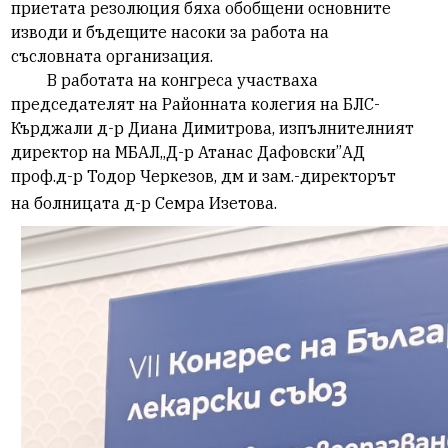
приетата резолюция бяха обобщени основните
изводи и бъдещите насоки за работа на
съсловната организация.
В работата на конгреса участваха
председателят на Районната колегия на БЛС-
Кърджали д-р Диана Димитрова, изпълнителният
директор на МБАЛ„Д-р Атанас Дафовски”АД
проф.д-р Тодор Черкезов, дм и зам.-директорът
на болницата д-р Семра Изетова.