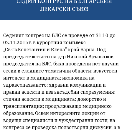
СЕДМИ КОНГРЕС НА БЪЛГАРСКИЯ
ЛЕКАРСКИ СЪЮЗ
Седмият конгрес на БЛС се проведе от 31.10 до
02.11.2015г. в курортния комплекс
„Св.Св.Константин и Елена” край Варна. Под
председателството на д-р Николай Брънзалов,
председател на БЛС, бяха проведени пет научни
сесии в следните тематични области: изкуствен
интелект в медицината; икономика на
здравеопазването; здравни комуникации и
правни аспекти и извънсъдебни споразумения;
етични аспекти в медицината; донорство и
трансплантация; продължаващо медицинско
образование. Освен интересните лекции от
водещи специалисти и чуждестранни гости, на
конгреса се проведоха ползотворни дискусии, а в