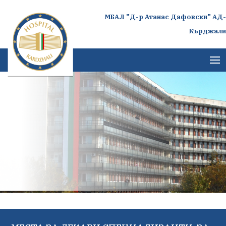
МБАЛ "Д-р Атанас Дафовски" АД-
Кърджали