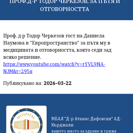
ПРОФ.Д-Р ТОДОР ЧЕРКЕЗОВ, ЗА ПЪТЯ И
ОТГОВОРНОСТТА
Проф. д-р Тодор Черкезов гост на Даниела
Наумова в "Европространство" за пътя му в
медицината и отговорността, която седи зад
всяко решение.
https://www.youtube.com/watch?v=rYVL9NA-
NJM&t=295s
Публикувано на:
2026-03-22
МБАЛ "Д-р Атанас Дафовски" АД-
Кърджали
вашето място за здраве и грижа