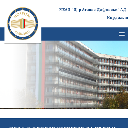
МБАЛ "Д-р Атанас Дафовски" АД-
Кърджали