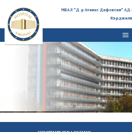
МБАЛ "Д-р Атанас Дафовски" АД-
Кърджали