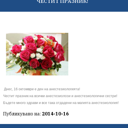
ЧЕСТИТ ПРАЗНИК!
Днес, 16 октомври е ден на анестезиологията!
Честит празник на всички анестезиолози и анестезиологични сестри!
Бъдете много здрави и все така отдадени на магията анестезиология!
Публикувано на:
2014-10-16