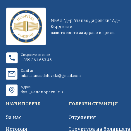
МБАЛ "Д-р Атанас Дафовски" АД-
Кърджали
вашето място за здраве и грижа
Свържете се с нас
+359 361 683 48
Email us
mbal.atanasdafovski@gmail.com
Адрес
бул. „Беломорски“ 53
НАУЧИ ПОВЕЧЕ
ПОЛЕЗНИ СТРАНИЦИ
За нас
Отделения
История
Структура на болницата