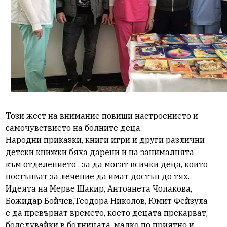
Този жест на внимание повиши настроението и
самочувствието на болните деца.
Народни приказки, книги игри и други различни
детски книжки бяха дарени и на занималнята
към отделението , за да могат всички деца, които
постъпват за лечение да имат достъп до тях.
Идеята на Мерве Шакир, Антоанета Чолакова,
Божидар Бойчев,Теодора Николов, Юмит Фейзула
е да превърнат времето, което децата прекарват,
боледувайки в болницата, малко по приятно и