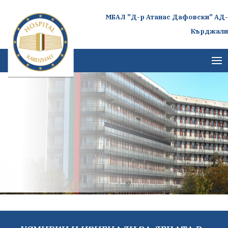
МБАЛ "Д-р Атанас Дафовски" АД-
Кърджали