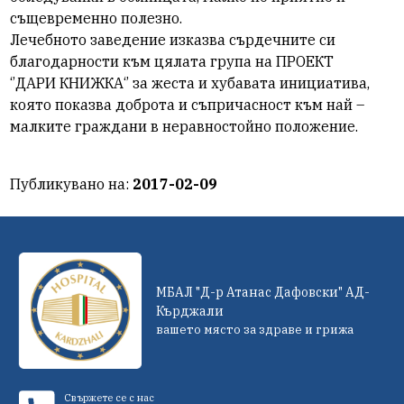
същевременно полезно.
Лечебното заведение изказва сърдечните си
благодарности към цялата група на ПРОЕКТ
‘’ДАРИ КНИЖКА‘’ за жеста и хубавата инициатива,
която показва доброта и съпричасност към най –
малките граждани в неравностойно положение.
Публикувано на:
2017-02-09
МБАЛ "Д-р Атанас Дафовски" АД-
Кърджали
вашето място за здраве и грижа
Свържете се с нас