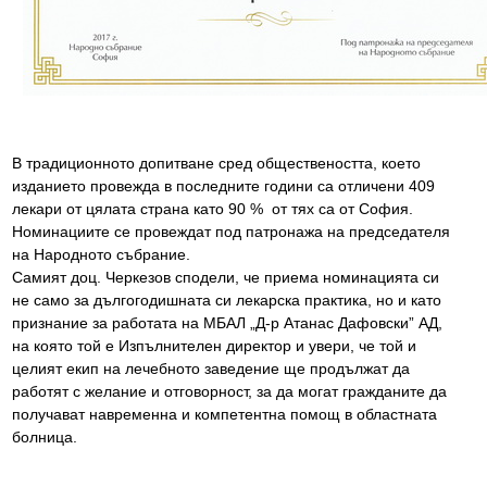
В традиционното допитване сред обществеността, което
изданието провежда в последните години са отличени 409
лекари от цялата страна като 90 % от тях са от София.
Номинациите се провеждат под патронажа на председателя
на Народното събрание.
Самият доц. Черкезов сподели, че приема номинацията си
не само за дългогодишната си лекарска практика, но и като
признание за работата на МБАЛ „Д-р Атанас Дафовски” АД,
на която той е Изпълнителен директор и увери, че той и
целият екип на лечебното заведение ще продължат да
работят с желание и отговорност, за да могат гражданите да
получават навременна и компетентна помощ в областната
болница.