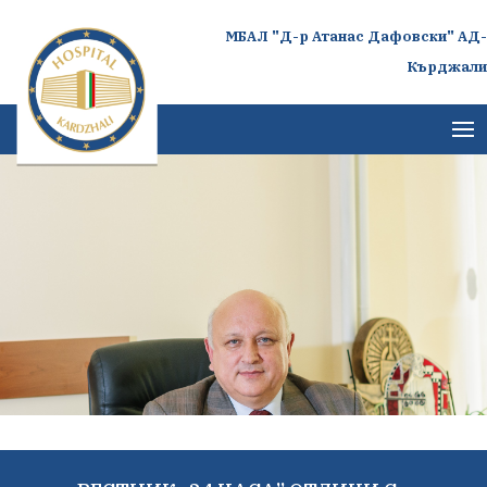
МБАЛ "Д-р Атанас Дафовски" АД-
Кърджали