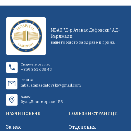
МБАЛ "Д-р Атанас Дафовски" АД-
Кърджали
вашето място за здраве и грижа
Свържете се с нас
+359 361 683 48
Email us
mbal.atanasdafovski@gmail.com
Адрес
бул. „Беломорски“ 53
НАУЧИ ПОВЕЧЕ
ПОЛЕЗНИ СТРАНИЦИ
За нас
Отделения