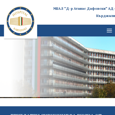
МБАЛ "Д-р Атанас Дафовски" АД-
Кърджали