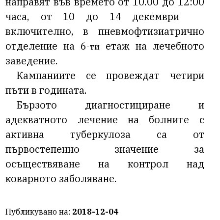
направят във времето от
10.
00 до 1
2
:00
часа,
от
10 до 14 декември
включително, в пневмофтизиатрично
отделение на 6
етаж
на лечебното
-ти
заведение.
Кампаниите се провеждат четири
пъти в годината.
Бързото диагностициране и
адекватното лечение на болните с
активна туберкулоза са от
първостепенно значение за
осъществяване на контрол над
коварното заболяване.
Публикувано на:
2018-12-04