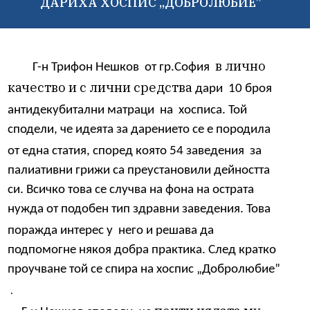
ДАРИХА ХОСПИС „ДОБРОЛЮБИЕ”
в лично
Г-н Трифон Нешков
от гр.София
качество и с лични средства
дари
10 броя
антидекубитални матраци
на
хосписа. Той
сподели, че идеята за дарението се е породила
от една статия, според която 54 заведения
за
палиативни грижи са преустановили дейността
си. Всичко това се случва на фона на острата
нужда от подобен тип здравни заведения. Това
поражда интерес у
него и решава да
подпомогне някоя добра практика. След кратко
проучване той се спира на хоспис „Добролюбие”
.