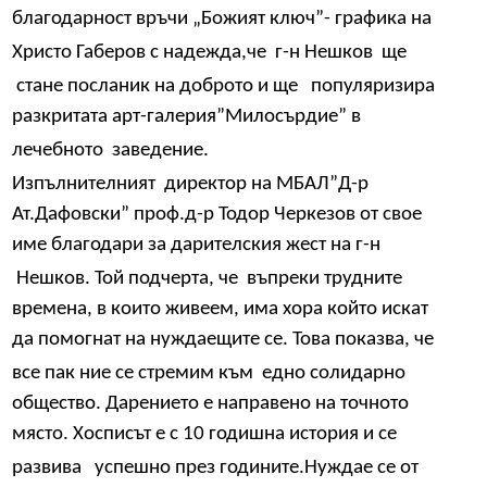
благодарност връчи „Божият ключ”- графика на
Христо Габеров с надежда,че
г-н Нешков
ще
стане посланик на доброто и ще
популяризира
разкритата арт-галерия”Милосърдие” в
лечебното
заведение.
Изпълнителният
директор на МБАЛ”Д-р
Ат.Дафовски” проф.д-р Тодор Черкезов от свое
име благодари за дарителския жест на г-н
Нешков. Той подчерта, че
въпреки трудните
времена, в които живеем, има хора който искат
да помогнат на нуждаещите се. Това показва, че
все пак ние се стремим към
едно солидарно
общество. Дарението е направено на точното
място. Хосписът е с 10 годишна история и се
развива
успешно през годините.Нуждае се от