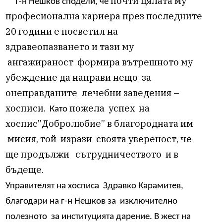
почти цялата му
Г-н Нешков сподели, че
професионална кариера през последните
20 години е посветил на
здравеопазването и тази му
ангажираност
формира вътрешното му
убеждение да направи нещо
за
онеправданите
лечебни заведения –
хосписи.
пожела
успех
на
Като
хоспис”Добролюбие” в благородната им
мисия, той
изрази
своята увереност, че
ще продължи
сътрудничеството
и в
бъдеще.
Управителят на хосписа
Здравко Карамитев,
благодари на г-н Нешков за
изключително
полезното
за институцията дарение. В жест на