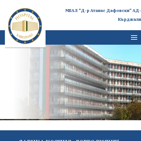
МБАЛ "Д-р Атанас Дафовски" АД-
Кърджали