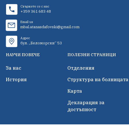
Свържете се с нас
+359 361 683 48
Email us
mbal.atanasdafovski@gmail.com
Адрес
бул. „Беломорски“ 53
НАУЧИ ПОВЕЧЕ
ПОЛЕЗНИ СТРАНИЦИ
За нас
Отделения
История
Структура на болницата
Карта
Декларация за
достъпност