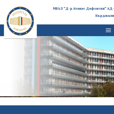
МБАЛ "Д-р Атанас Дафовски" АД-
Кърджали