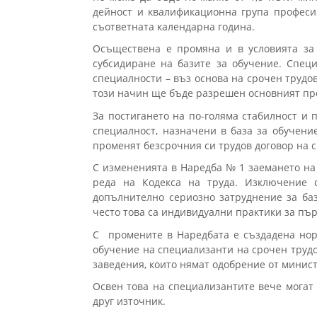
дейност и квалификационна група професи
съответната календарна година.
Осъществена е промяна и в условията за
субсидиране на базите за обучение. Спе
специалности – въз основа на срочен трудов
този начин ще бъде разрешен основният про
За постигането на по-голяма стабилност и
специалност, назначени в база за обучен
променят безсрочния си трудов договор на 
С измененията в Наредба № 1 заемането на
реда на Кодекса на труда. Изключение 
допълнително сериозно затруднение за ба
често това са индивидуални практики за пъ
С промените в Наредбата е създадена нор
обучение на специализанти на срочен трудо
заведения, които нямат одобрение от минис
Освен това на специализантите вече могат 
друг източник.