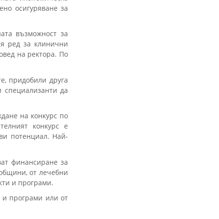
ено осигуряване за
ата възможност за
я ред за клинични
овед на ректора. По
е, придобили друга
и специализанти да
дане на конкурс по
телният конкурс е
ви потенциал. Най-
ват финансиране за
 общини, от лечебни
кти и програми.
и и програми или от