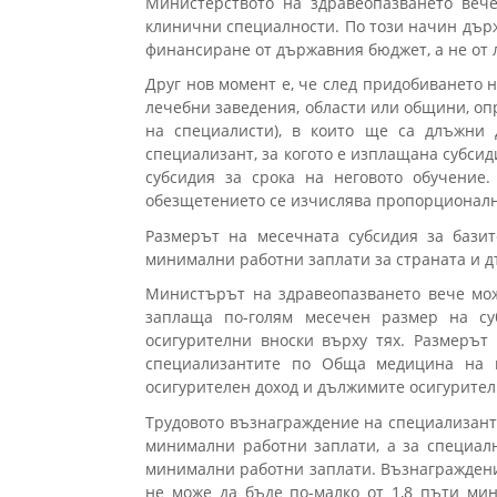
Министерството на здравеопазването веч
клинични специалности. По този начин дър
финансиране от държавния бюджет, а не от 
Друг нов момент е, че след придобиването н
лечебни заведения, области или общини, оп
на специалисти), в които ще са длъжни 
специализант, за когото е изплащана субси
субсидия за срока на неговото обучение
обезщетението се изчислява пропорционалн
Размерът на месечната субсидия за бази
минимални работни заплати за страната и д
Министърът на здравеопазването вече мож
заплаща по-голям месечен размер на су
осигурителни вноски върху тях. Размерът
специализантите по Обща медицина на 
осигурителен доход и дължимите осигурител
Трудовото възнаграждение на специализантит
минимални работни заплати, а за специалн
минимални работни заплати. Възнаграждени
не може да бъде по-малко от 1,8 пъти ми