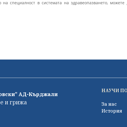
 на специалност в системата на здравеопазването, можете 
НАУЧИ П
фовски" АД-Кърджали
е и грижа
За нас
История