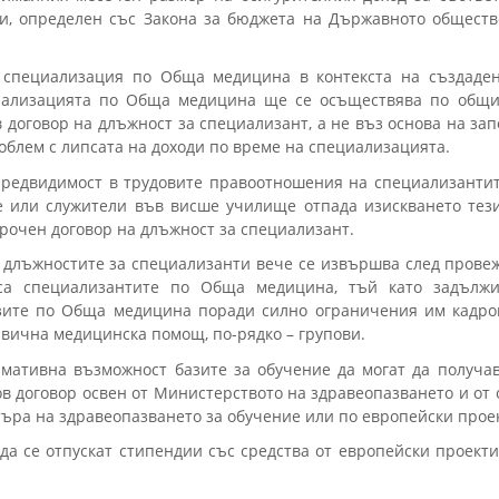
и, определен със Закона за бюджета на Държавното обществ
 специализация по Обща медицина в контекста на създаден
циализацията по Обща медицина ще се осъществява по общи
 договор на длъжност за специализант, а не въз основа на зап
блем с липсата на доходи по време на специализацията.
 предвидимост в трудовите правоотношения на специализантит
ие или служители във висше училище отпада изискването тез
срочен договор на длъжност за специализант.
 длъжностите за специализанти вече се извършва след провеж
са специализантите по Обща медицина, тъй като задължи
зите по Обща медицина поради силно ограничения им кадро
рвична медицинска помощ, по-рядко – групови.
мативна възможност базите за обучение да могат да получа
в договор освен от Министерството на здравеопазването и от
търа на здравеопазването за обучение или по европейски прое
да се отпускат стипендии със средства от европейски проект