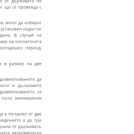
ни от държавата по
и ще се провежда с
я, могат да избират
 установен недостиг
дини. В случай че
змер на изплатената
тригодишен период,
е в размер на две
дравеопазването да
плати и дължимите
дравеопазването за
 пъти минималния
а е по-малко от две
аждението е до три
рани от държавата,
тната икономическа