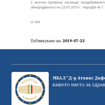
С всички промени, касаещи придобиването
обнародваната на 23.07.2019 г. Наредба № 1.
от МЗ
Публикувано на:
2019-07-23
МБАЛ "Д-р Атанас Да
вашето място за здрав