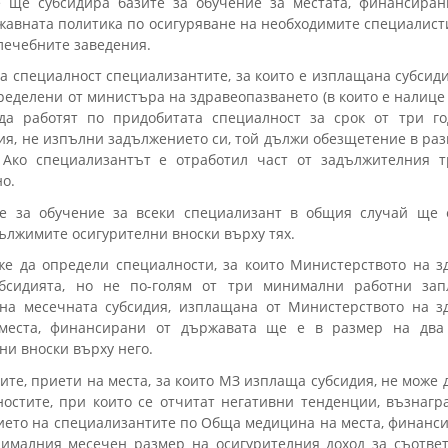
е ще субсидира базите за обучение за местата, финансира
жавната политика по осигуряване на необходимите специалист
лечебните заведения.
а специалност специализантите, за които е изплащана субсиди
ределени от министъра на здравеопазването (в които е налице
да работят по придобитата специалност за срок от три го
дия, не изпълни задължението си, той дължи обезщетение в ра
. Ако специализантът е отработил част от задължителния 
о.
те за обучение за всеки специализант в общия случай ще 
ължимите осигурителни вноски върху тях.
е да определи специалности, за които Министерството на з
бсидията, но не по-голям от три минимални работни за
 на месечната субсидия, изплащана от Министерството на з
места, финансирани от държавата ще е в размер на два
ни вноски върху него.
е, приети на места, за които МЗ изплаща субсидия, не може д
остите, при които се отчитат негативни тенденции, възнагр
ето на специализантите по Обща медицина на места, финанси
нималния месечен размер на осигурителния доход за съотве