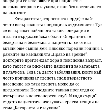
операции се извършват при пациенти с
некомпенсирана глаукома, с или без поставянето
на имплант.
Катарактата (старческото перде) е най-
често извършваната операция в отделението. Тук
се извършват най-много такива операции в
цялата кърджалийска област. Операцията е
безкръвна и безшевна, а пациентът си отива
вкъщи още същия ден. Няколко поредни години, в
рамките на кампанията „Право на зрение”,
докторите преглеждат хора в пенсионна възраст,
като таргет са рисковите пациенти за катаракта
и глаукома. Това са двете заболявания, които най-
често причиняват слепота след възрастното
население, но тази слепота може да се
предотврати. Последните такива прегледи се
извършиха в пенсионерски клуб „Млади сърца”,
където пациентите изслушаха кратка лекция на
тема „Катаракта и глаукома”.