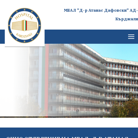
МБАЛ "Д-р Атанас Дафовски" АД-
Кърджали