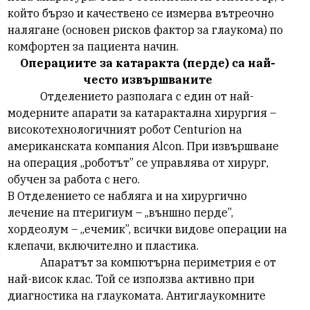
който бързо и качествено се измерва вътреочно
налягане (основен рисков фактор за глаукома) по
комфортен за пациента начин.
Операциите за катаракта (перде) са най-
често извършваните
Отделението разполага с един от най-
модерните апарати за катарактална хирургия –
високотехнологичният робот
Centurion
на
американската компания
Alcon.
При извършване
на операция „роботът” се управлява от хирург,
обучен за работа с него.
В Отделението се набляга и на хирургично
лечение на птеригиум – „външно перде”,
хордеолум – „ечемик”, всички видове операции на
клепачи, включително и пластика.
Апаратът за компютърна периметрия е от
най-висок клас. Той се използва активно при
диагностика на глаукомата. Антиглаукомните