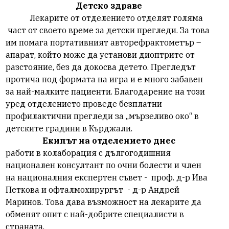
Детско здраве
Лекарите от отделението отделят голяма
част от своето време за детски прегледи. За това
им помага портативният авторефрактометър –
апарат, който може да установи диоптрите от
разстояние, без да докосва детето. Прегледът
протича под формата на игра и е много забавен
за най-малките пациенти. Благодарение на този
уред отделението проведе безплатни
профилактични прегледи за „мързеливо око“ в
детските градини в Кърджали.
Екипът на отделението днес
работи в колаборация с дългогодишния
национален консултант по очни болести и член
на националния експертен съвет -
проф. д-р Ива
Петкова и офталмохирургът
- д-р Андрей
Маринов. Това дава възможност на лекарите да
обменят опит с най-добрите специалисти в
страната.