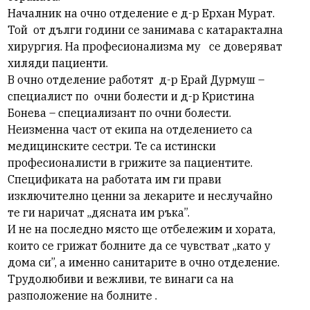
Началник на очно отделение е д-р Ерхан Мурат.
Той
от дълги години се занимава с катарактална
хирургия. На професионализма му
се доверяват
хиляди пациенти.
В очно отделение работят
д-р Ерай Дурмуш –
специалист по
очни болести и д-р Кристина
Бонева – специализант по очни болести.
Неизменна част от екипа на отделението са
медицинските сестри. Те са истински
професионалисти в грижите за пациентите.
Спецификата на работата им ги прави
изключително ценни за лекарите и неслучайно
те ги наричат „дясната им ръка”.
И не на последно място ще отбележим и хората,
които се грижат болните да се чувстват „като у
дома си”, а именно санитарите в очно отделение.
Трудолюбиви и вежливи, те винаги са на
разположение на болните .