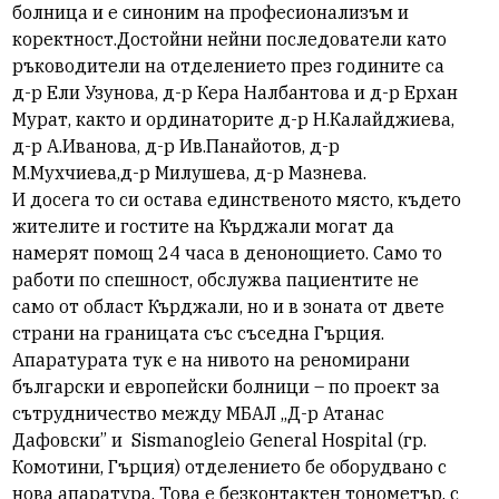
болница и е синоним на професионализъм и
коректност.Достойни нейни последователи като
ръководители на отделението през годините са
д-р Ели Узунова, д-р Кера Налбантова и д-р Ерхан
Мурат, както и ординаторите д-р Н.Калайджиева,
д-р А.Иванова, д-р Ив.Панайотов, д-р
М.Мухчиева,д-р Милушева, д-р Мазнева.
И досега то си остава единственото място, където
жителите и гостите на Кърджали могат да
намерят помощ 24 часа в денонощието. Само то
работи по спешност, обслужва пациентите не
само от област Кърджали, но и в зоната от двете
страни на границата със съседна Гърция.
Апаратурата тук е на нивото на реномирани
български и европейски болници – по проект за
сътрудничество между МБАЛ „Д-р Атанас
Дафовски” и
Sismanogleio
General Hospital (
гр.
Комотини, Гърция) отделението бе оборудвано с
нова апаратура. Това е безконтактен тонометър, с