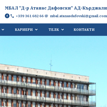
МБАЛ "Д-р Атанас Дафовски" АД-Кърджали
+359 361 682 66
mbal.atanasdafovski@gmail.com
КАРИЕРИ
ТЕЛК
КОНТАКТИ