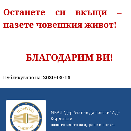
Останете си вкъщи –
пазете човешкия живот!
БЛАГОДАРИМ ВИ!
Публикувано на:
2020-03-13
МБАЛ "Д-р Атанас Дафовски" АД-
Кърджали
вашето място за здраве и грижа