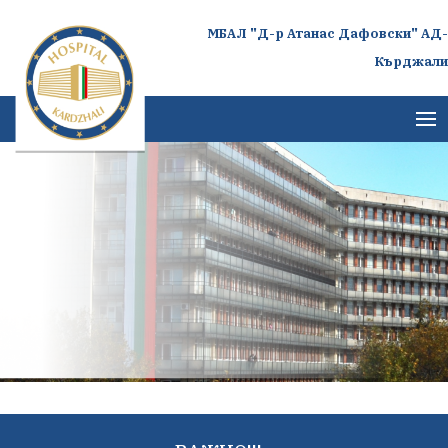
МБАЛ "Д-р Атанас Дафовски" АД-
Кърджали