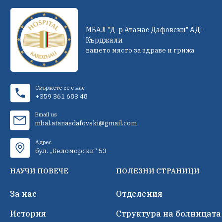
МБАЛ "Д-р Атанас Дафовски" АД-
Кърджали
вашето място за здраве и грижа
Свържете се с нас
+359 361 683 48
Email us
mbal.atanasdafovski@gmail.com
Адрес
бул. „Беломорски“ 53
НАУЧИ ПОВЕЧЕ
ПОЛЕЗНИ СТРАНИЦИ
За нас
Отделения
История
Структура на болницата