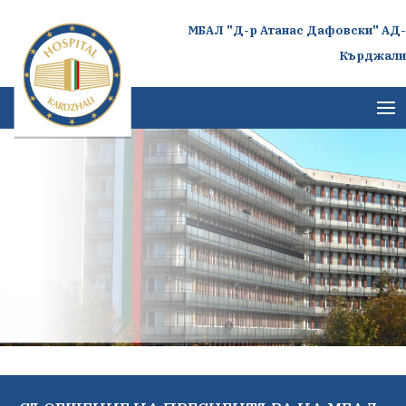
МБАЛ "Д-р Атанас Дафовски" АД-
Кърджали