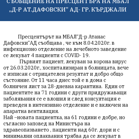
СЪОБЩЕНИЕ НА ПРЕСЦЕНТЪРА НА МБАЛ
„Д-Р АТ.ДАФОВСКИ” АД- ГР. КЪРДЖАЛИ
Пресцентърът на МБАЛ“Д-р Атанас
Дафовски“АД съобщава , че към 8.04.2020г. в
инфекциозно отделение на лечебното заведение
се лекуват 4 пациенти с COVID- 19.
Първият пациент, лекуван за корона вирус
от 26.03.2020г., хоспитализиран в болницата, вече
е изписан с отрицателен резултат и добро общо
състояние. От 11 часа днес той е в дома с
болничен лист за 28-дневна карантина. Един от
пациентите на 71 години с други придружаващи
заболявания се е влошил и след консултация е
преведен в интензивно отделение и е включен на
апаратна вентилация.
Най –новата пациентка, на 61 години е добре, но
съгласно заповед на Министъра на
здравеопазването , пациенти над 60г. дори и с
минимални оплаквания трябва да се лекуват в