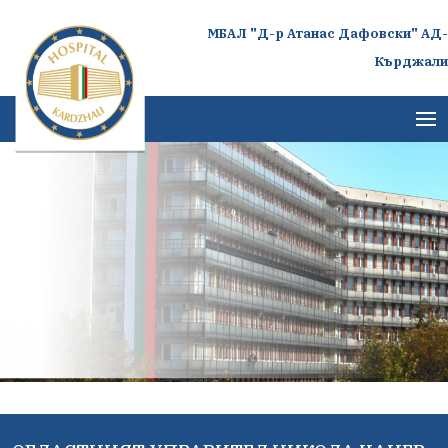
МБАЛ "Д-р Атанас Дафовски" АД-
Кърджали