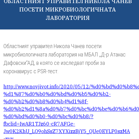
ОБЛАСТНИЯТ УПРАВИТЕЛ НИКОЛА ЧАНЕВ
ПОСЕТИ МИКРОБИОЛОГИЧНАТА
ЛАБОРАТОРИЯ
Областният управител Никола Чанев посети
микробиологичната лаборатория на МБАЛ „Д-р Атанас
Дафовски“АД, в която се изследват проби за
коронавирус с PSR-тест.
http://www.novjivot.info/2020/05/12/%d0%bd%d0
%d1%87%d0%b0%d0%bd%d0%b5%d0%b2-
%d0%b2%d0%b8%d0%b4%d1%8f-
%d0%b2%d1%8a%d0%b7%d0%bc%d0%be%d0%b6%d
%d0%bd%d0%b0-%d0%bc%d0%b8/?
fbclid=IwAR1TJz60-cR7AFGe-
Jw0K2KhU_LO9ohSsZ7XYXizzBjY5_QUe0EYLP0szMA
-
тук