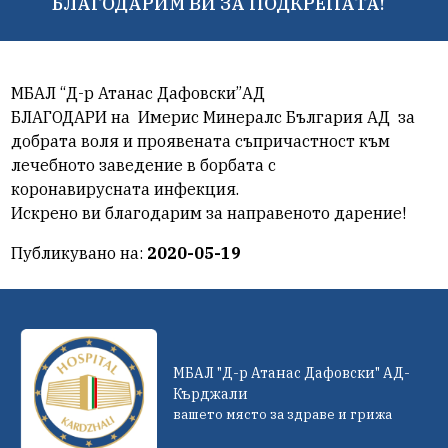
БЛАГОДАРИМ ВИ ЗА ПОДКРЕПАТА!
МБАЛ “Д-р Атанас Дафовски”АД
БЛАГОДАРИ на
Имерис Минералс България АД
за
добрата воля и проявената съпричастност към
лечебното заведение в борбата с
коронавирусната инфекция.
Искрено ви благодарим за направеното дарение!
Публикувано на:
2020-05-19
МБАЛ "Д-р Атанас Дафовски" АД-
Кърджали
вашето място за здраве и грижа