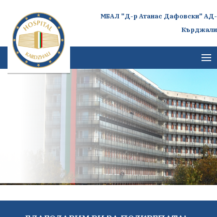
МБАЛ "Д-р Атанас Дафовски" АД-
Кърджали