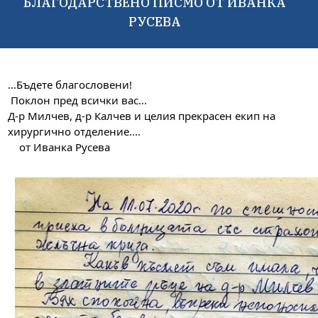
БЛАГОДАРСТВЕНО ПИСМО ОТ ИВАНКА
РУСЕВА
...Бъдете благословени!
 Поклон пред всички вас...  
Д-р Милчев, д-р Калчев и целия прекрасен екип на 
хирургично отделение....
    от Иванка Русева