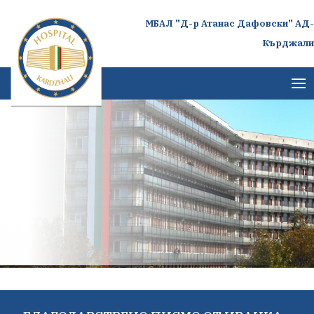
МБАЛ "Д-р Атанас Дафовски" АД-
Кърджали