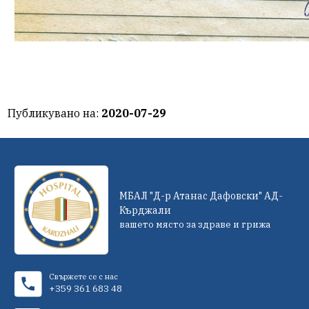
Публикувано на:
2020-07-29
МБАЛ "Д-р Атанас Дафовски" АД-
Кърджали
вашето място за здраве и грижа
Свържете се с нас
+359 361 683 48