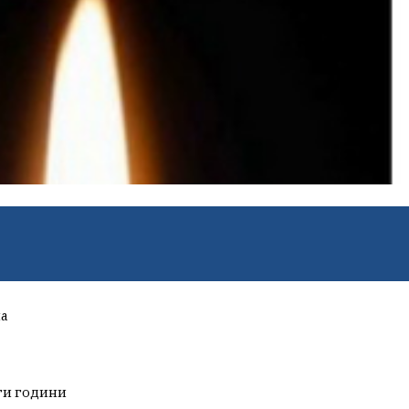
на
и години 