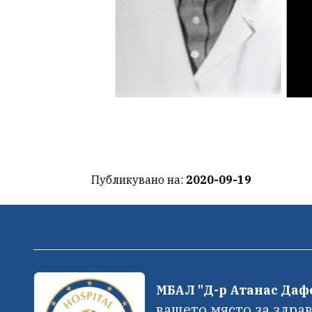
Публикувано на:
2020-09-19
МБАЛ "Д-р Атанас Да
вашето място за здрав