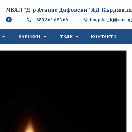
МБАЛ "Д-р Атанас Дафовски" АД-Кърджали
+359 361 682 66
hospital_kj@abv.bg
КАРИЕРИ
ТЕЛК
КОНТАКТИ