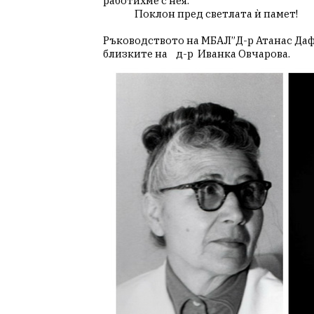
работихме с нея.
               Поклон пред светлата ѝ памет!   
Ръководството на МБАЛ”Д-р Атанас Дафо
близките на    д-р  Иванка Овчарова.