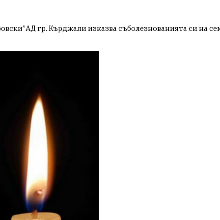
вски”АД гр. Кърджали изказва съболезнованията си на сем