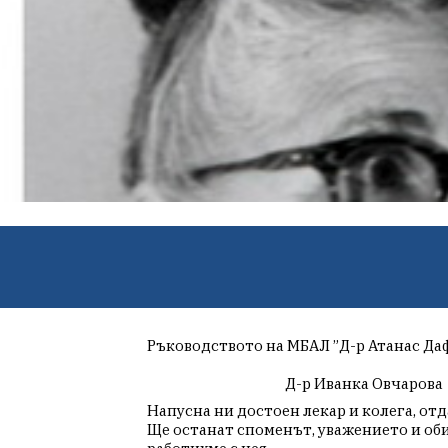
Ръководството на МБАЛ ”Д-р Атанас Да
                                              Д-р Иванка Овчарова
Напусна ни достоен лекар и колега, от
Ще останат споменът, уважението и об