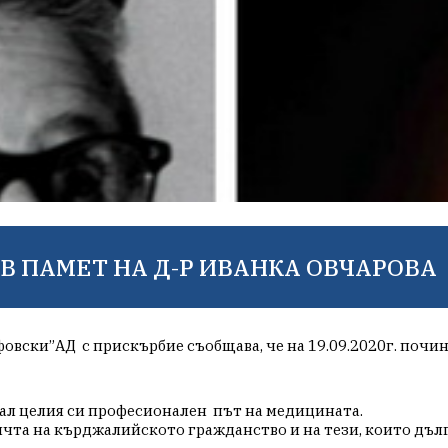
В ПАМЕТ НА Д-Р ИВАНКА ОВЧАРОВА
фовски”АД  
с прискърбие съобщава, че на 19.09.2020г. почи
дал целия си професионален  път на медицината.
ичта на кърджалийското гражданство и на тези, които дълг