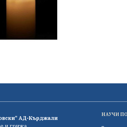
НАУЧИ П
фовски" АД-Кърджали
е и грижа