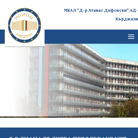
МБАЛ "Д-р Атанас Дафовски" АД-
Кърджали