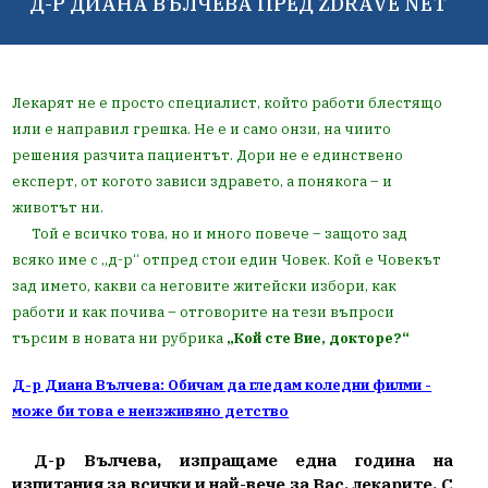
Д-Р ДИАНА ВЪЛЧЕВА ПРЕД ZDRAVE NET
Лекарят не е просто специалист, който работи блестящо
или е направил грешка. Не е и само онзи, на чиито
решения разчита пациентът. Дори не е единствено
експерт, от когото зависи здравето, а понякога – и
животът ни.
Той е всичко това, но и много повече – защото зад
всяко име с „д-р“ отпред стои един Човек. Кой е Човекът
зад името, какви са неговите житейски избори, как
работи и как почива – отговорите на тези въпроси
търсим в новата ни рубрика
„Кой сте Вие, докторе?“
Д-р Диана Вълчева: Обичам да гледам коледни филми -
може би това е неизживяно детство
Д-р Вълчева, изпращаме една година на
изпитания за всички и най-вече за Вас, лекарите. С