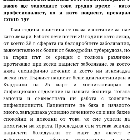
какво ще запомните това трудно време - като
професионалист, но и като пациент, прекарал
COVID-19?
Тази година наистина се оказа изпитание за нас
като лекари. Работя вече почти 30 години като лекар,
от които 28 в сферата на белодробните заболявания,
включително и с болни от белодробна туберкулоза, но
за първи път се срещам с толкова различно
протичащо при всеки пациент заболяване, за което
няма специфично лечение и което ни изненадва
всеки път. Първият пациент беше диагностициран в
Кърджали на 25 март и хоспитализиран в
Инфекциозно отделение на нашата болница. Тогава
започна и съвместната ни работа с колегите
инфекционисти. Пациентите не бяха в началото
много, завършваха успешно лечението си и ние бяхме
спокойни и доволни от това, че сме успели да
помогнем на хората. Проследила съм тогава всички
пациенти боледували от март до август с
лабораторни и образни изследвания и съм