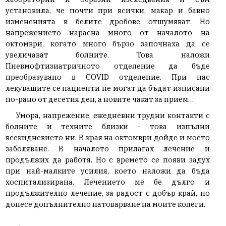
установила, че почти при всички, макар и бавно
измененията в белите дробове отшумяват. Но
напрежението нарасна много от началото на
октомври, когато много бързо започнаха да се
увеличават болните. Това наложи
Пневмофтизиатричното отделение да бъде
преобразувано в COVID отделение. При нас
лекуващите се пациенти не могат да бъдат изписани
по-рано от десетия ден, а новите чакат за прием…
Умора, напрежение, ежедневни трудни контакти с
болните и техните близки - това изпълни
всекидневието ни. В края на октомври дойде и моето
заболяване. В началото прилагах лечение и
продължих да работя. Но с времето се появи задух
при най-малките усилия, което наложи да бъда
хоспитализирана. Лечението ме бе дълго и
продължително лечение, за радост с добър край, но
донесе допълнително натоварване на моите колеги.