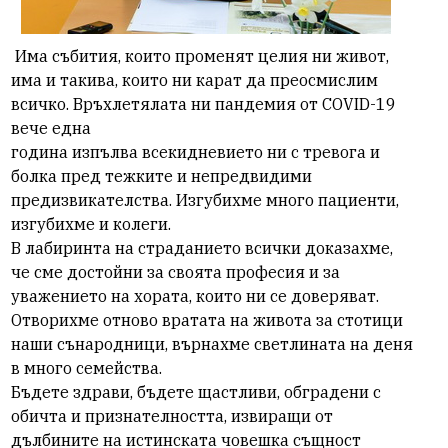
Има събития, които променят целия ни живот,
има и такива, които ни карат да преосмислим
всичко. Връхлетялата ни пандемия от COVID-19
вече една
година изпълва всекидневието ни с тревога и
болка пред тежките и непредвидими
предизвикателства. Изгубихме много пациенти,
изгубихме и колеги.
В лабиринта на страданието всички доказахме,
че сме достойни за своята професия и за
уважението на хората, които ни се доверяват.
Отворихме отново вратата на живота за стотици
наши сънародници, върнахме светлината на деня
в много семейства.
Бъдете здрави, бъдете щастливи, обградени с
обичта и признателността, извиращи от
дълбините на истинската човешка същност