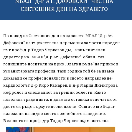
МБАЛ “Д-Р АТ. ДАФОВСКИ“ ЧЕСТВА
СВЕТОВНИЯ ДЕН НА ЗДРАВЕТО
По повод на Световния ден на здравето МБАЛ “Д-р Ат.
Дафовски“ на тържествена церемония з
а трети пореден
път проф.д-р Тодор Черкезов дм, -изпълнителен
директор на
МБАЛ "Д-р Ат. Дафовски"
обяви таз
годишните носители на приз
„Златни ръце“
на принос в
хуманитарната професия
. Тази година той бе за двама
доказали се професионалисти в своето направление-
кардиологът д-р Киро Камарев, и д-р Мария Димитрова,
нефролог и специалист вътрешни болести. Както
повелява традицията, и двамата оставиха отпечатък от
двете си ръце върху гипсови плочи. Същите ще бъдат
изложени на видно място в лечебното заведение.
В словото си проф. д-р Тодор Черкезов,дм изтъкна: