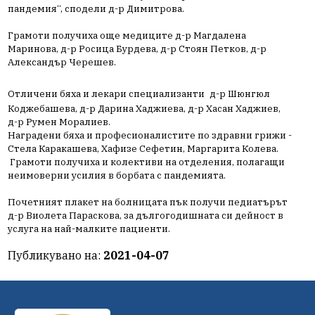
пандемия“, сподели д-р Димитрова.
Грамоти получиха още медиците д-р Магдалена
Маринова, д-р Росица Бурдева, д-р Стоян Петков, д-р
Александър Черешев.
Отличени бяха и лекари специализанти
д-р Шюнгюл
Коджебашева, д-р Дарина Хаджиева, д-р Хасан Хаджиев,
д-р Румен Моралиев.
Наградени бяха и професионалистите по здравни грижи -
Стела Каракашева, Хафизе Сефетин, Маргарита Колева.
Грамоти получиха и колективи на отделения, полагащи
неимоверни усилия в борбата с пандемията.
Почетният плакет на болницата пък получи педиатърът
д-р Виолета Параскова, за дългогодишната си дейност в
услуга на най-малките пациенти.
Публикувано на:
2021-04-07