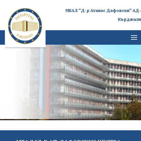
МБАЛ "Д-р Атанас Дафовски" АД-
Кърджали