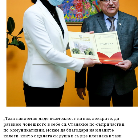
„Тази пандемия даде възможност на нас, лекарите, да
развием човешкото в себе си. Станахме по-съпричастни,
по-комуникативни. Искам да благодаря на младите
колеги, които с цялата си душа и сърце влезнаха в тази