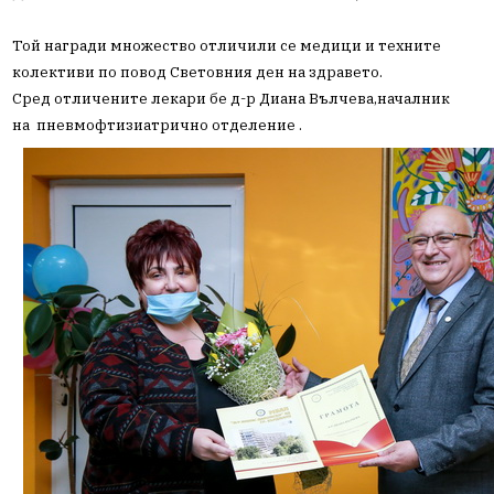
Той награди множество отличили се медици и техните
колективи по повод Световния ден на здравето.
Сред отличените лекари бе д-р Диана Вълчева,началник
на пневмофтизиатрично отделение .