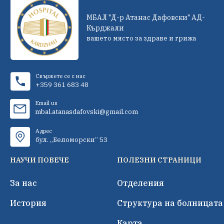
МБАЛ "Д-р Атанас Дафовски" АД-
Кърджали
вашето място за здраве и грижа
Свържете се с нас
+359 361 683 48
Email us
mbal.atanasdafovski@gmail.com
Адрес
бул. „Беломорски“ 53
НАУЧИ ПОВЕЧЕ
ПОЛЕЗНИ СТРАНИЦИ
За нас
Отделения
История
Структура на болницата
Карта