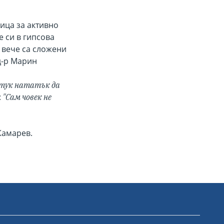
ица за активно
 си в гипсова
 вече са сложени
д-р Марин
т тук нататък да
:
"Сам човек не
Камарев.