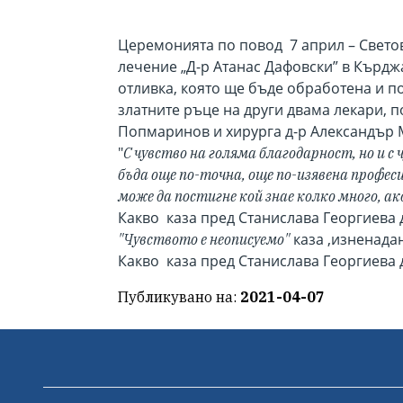
Церемонията по повод 7 април – Свето
лечение „Д-р Атанас Дафовски” в Кърдж
отливка, която ще бъде обработена и п
златните ръце на други двама лекари, 
Попмаринов и хирурга д-р Александър
"
С чувство на голяма благодарност, но и 
бъда още по-точна, още по-изявена профес
може да постигне кой знае колко много, ако 
Какво каза пред Станислава Георгиева
каза ,изненада
"Чувството е неописуемо"
Какво каза пред Станислава Георгиева 
Публикувано на:
2021-04-07