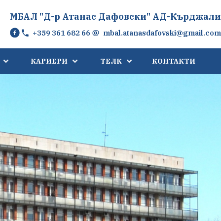
МБАЛ "Д-р Атанас Дафовски" АД-Кърджали
+359 361 682 66
mbal.atanasdafovski@gmail.com
КАРИЕРИ
ТЕЛК
КОНТАКТИ