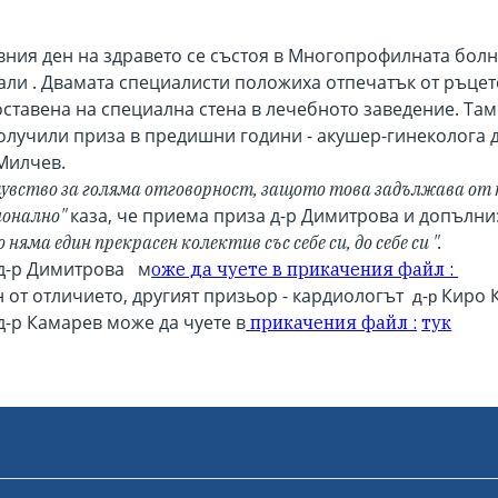
вния ден на здравето се състоя в Многопрофилната болн
али . Двамата специалисти положиха отпечатък от ръцете
оставена на специална стена в лечебното заведение. Там
получили приза в предишни години - акушер-гинеколога 
 Милчев.
с чувство за голяма отговорност, защото това задължава о
каза, че приема приза д-р Димитрова и допълни
ионално"
няма един прекрасен колектив със себе си, до себе си ".
 д-р Димитрова м
оже да чуете в прикачения файл :
н от отличието, другият призьор - кардиологът
Киро 
д-р
д-р Камарев може да чуете в
прикачения файл :
тук