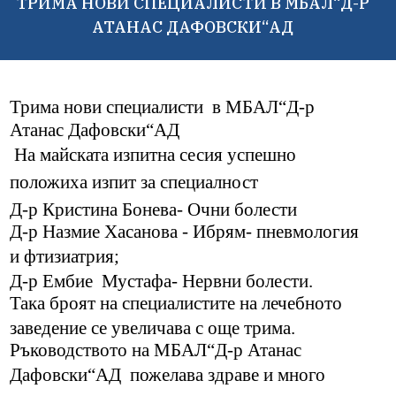
ТРИМА НОВИ СПЕЦИАЛИСТИ В МБАЛ“Д-Р
АТАНАС ДАФОВСКИ“АД
Трима нови специалисти
в МБАЛ“Д-р
Атанас Дафовски“АД
На майската изпитна сесия успешно
положиха изпит за специалност
Д-р Кристина Бонева- Очни болести
Д-р Назмие Хасанова - Ибрям- пневмология
и фтизиатрия;
Д-р Ембие
Мустафа- Нервни болести.
Така броят на специалистите на лечебното
заведение се увеличава с още трима.
Ръководството на МБАЛ“Д-р Атанас
Дафовски“АД
пожелава здраве и много