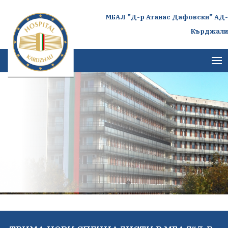
МБАЛ "Д-р Атанас Дафовски" АД-
Кърджали