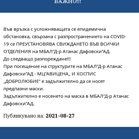
ВАЖНО!!!
Във връзка с усложняващата се епидемична
обстановка, свързана с разпространението на COVID-
19 се ПРЕУСТАНОВЯВА СВИЖДАНЕТО ВЪВ ВСИЧКИ
ОТДЕЛЕНИЯ на МБАЛ”Д-р Атанас Дафовски”АД.
До следващо разпореждане!!!
При посещение на структурите на МБАЛ”Д-р Атанас
Дафовски”АД - МЦ“АВИЦЕНА„ И ХОСПИС
„ДОБРОЛЮБИЕ“ е задължително да се носят
предпазни маски.
Задължително е носенето на маска в МБАЛ”Д-р Атанас
Дафовски”АД.
Публикувано на:
2021-08-27