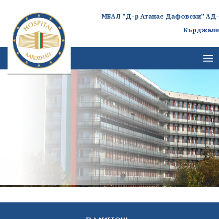
МБАЛ "Д-р Атанас Дафовски" АД-
Кърджали