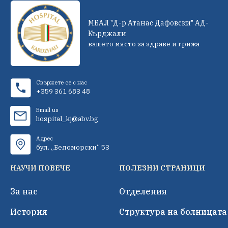
МБАЛ "Д-р Атанас Дафовски" АД-
Кърджали
вашето място за здраве и грижа
Свържете се с нас
+359 361 683 48
Email us
hospital_kj@abv.bg
Адрес
бул. „Беломорски“ 53
НАУЧИ ПОВЕЧЕ
ПОЛЕЗНИ СТРАНИЦИ
За нас
Отделения
История
Структура на болницата