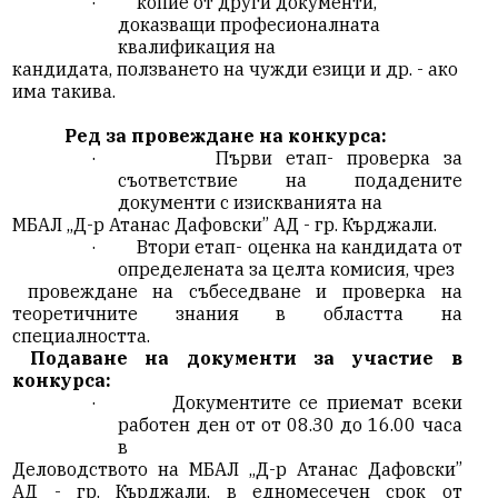
·
копие от други документи,
доказващи професионалната
квалификация на
кандидата, ползването на чужди езици и др.
-
ако
има такива.
Ред за провеждане на конкурса:
·
Първи етап- проверка за
съответствие на подадените
документи с изискванията на
МБАЛ „Д-р Атанас Дафовски” АД - гр. Кърджали.
·
Втори етап- оценка на кандидата от
определената за целта комисия, чрез
провеждане на събеседване и проверка на
теоретичните знания в областта на
специалността.
Подаване на документи за участие в
конкурса:
·
Документите се приемат всеки
работен ден от от 08.30 до 16.00 часа
в
Деловодството на МБАЛ „Д-р Атанас Дафовски”
АД - гр. Кърджали, в едномесечен срок от