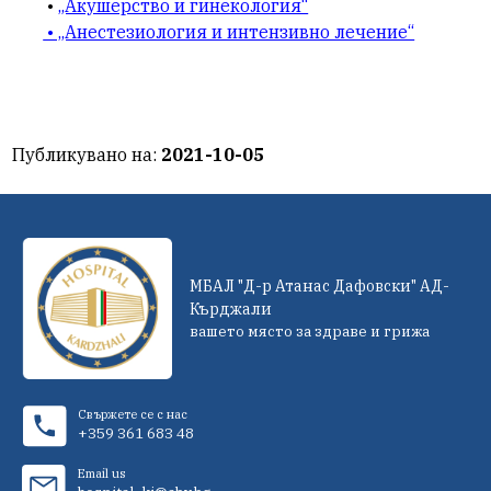
•
„Акушерство и гинекология“
• „Анестезиология и интензивно лечение“
Публикувано на:
2021-10-05
МБАЛ "Д-р Атанас Дафовски" АД-
Кърджали
вашето място за здраве и грижа
Свържете се с нас
+359 361 683 48
Email us