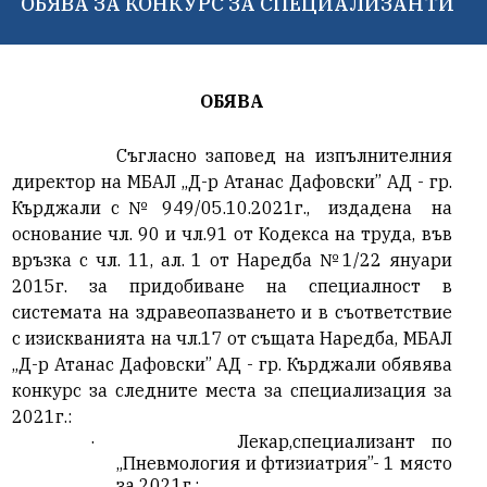
ОБЯВА ЗА КОНКУРС ЗА СПЕЦИАЛИЗАНТИ
ОБЯВА
Съгласно заповед на изпълнителния
директор на МБАЛ „Д-р Атанас Дафовски” АД - гр.
Кърджали с
№ 949/05.10.2021г.,
издадена
на
основание чл. 90 и чл.91 от Кодекса на труда, във
връзка с чл. 11, ал. 1 от Наредба №1/22 януари
2015г. за придобиване на специалност в
системата на здравеопазването и в съответствие
с изискванията на чл.17 от същата Наредба, МБАЛ
„Д-р Атанас Дафовски” АД - гр. Кърджали обявява
конкурс за следните места за специализация за
2021г.:
·
Лекар,специализант по
„Пневмология и фтизиатрия”- 1 място
за 2021г.;