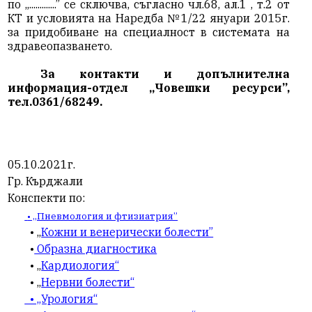
по „.............” се сключва, съгласно чл.68, ал.1 , т.2 от
КТ и условията на Наредба №1/22 януари 2015г.
за придобиване на специалност в системата на
здравеопазването.
За контакти и допълнителна
информация-отдел „Човешки ресурси”,
тел.0361/68249.
05.10.2021г.
Гр. Кърджали
Конспекти по:
• „Пневмология и фтизиатрия”
• „
Кожни и венерически болести”
•
Образна диагностика
• „
Кардиология“
• „
Нервни болести“
• „Урология“