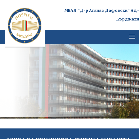
МБАЛ "Д-р Атанас Дафовски" АД-
Кърджали