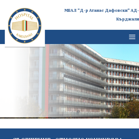
МБАЛ "Д-р Атанас Дафовски" АД-
Кърджали