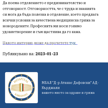
Да поема отделението е предизвикателство и
отговорност. Отговорността, че с труда и знанията
си мога да бъда полезна в отделение, което предлага
всички условия за качествена медицинска грижа за
новородените. Професията ми носи голямо
удовлетворение и съм щастлива да го кажа.
Цялото интервю ,може да прочетете
тук:
Публикувано на:
2023-01-23
МБАЛ "Д-р Атанас Дафовски" АД-
Кърджали
вашето място за здраве и грижа