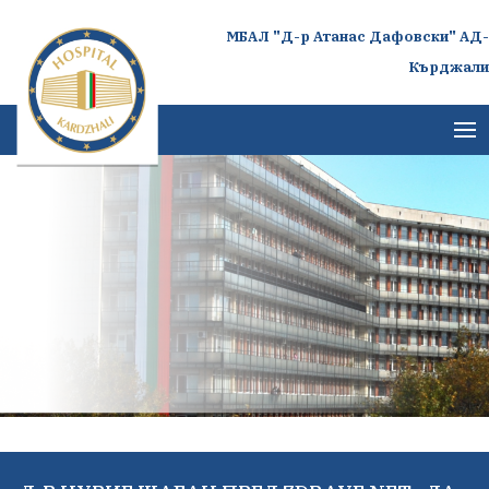
МБАЛ "Д-р Атанас Дафовски" АД-
Кърджали