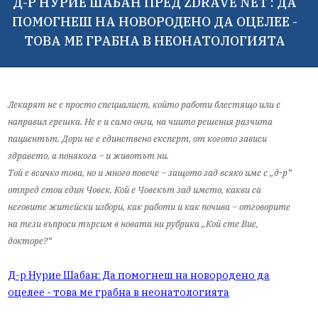
Д-Р НУРИЕ ШАБАН ПРЕД ZDRAVE NET : ДА
ПОМОГНЕШ НА НОВОРОДЕНО ДА ОЦЕЛЕЕ -
ТОВА МЕ ГРАБНА В НЕОНАТОЛОГИЯТА
Лекарят не е просто специалист, който работи блестящо или е
направил грешка. Не е и само онзи, на чиито решения разчита
пациентът. Дори не е единствено експерт, от когото зависи
здравето, а понякога – и животът ни.
Той е всичко това, но и много повече – защото зад всяко име с „д-р“
отпред стои един Човек. Кой е Човекът зад името, какви са
неговите житейски избори, как работи и как почива – отговорите
на тези въпроси търсим в новата ни рубрика „Кой сте Вие,
докторе?“
Д-р Нурие Шабан: Да помогнеш на новородено да
оцелее - това ме грабна в неонатологията