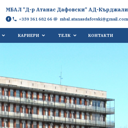
МБАЛ "Д-р Атанас Дафовски" АД-Кърджали
+359 361 682 66
mbal.atanasdafovski@gmail.com
КАРИЕРИ
ТЕЛК
КОНТАКТИ