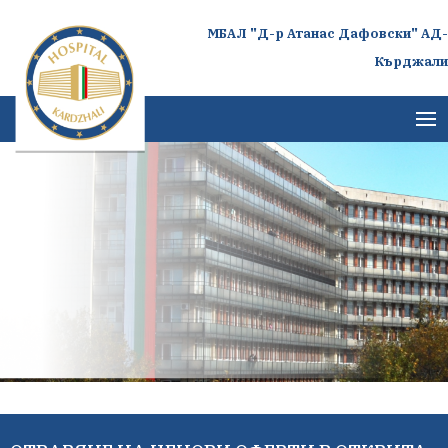
МБАЛ "Д-р Атанас Дафовски" АД-
Кърджали