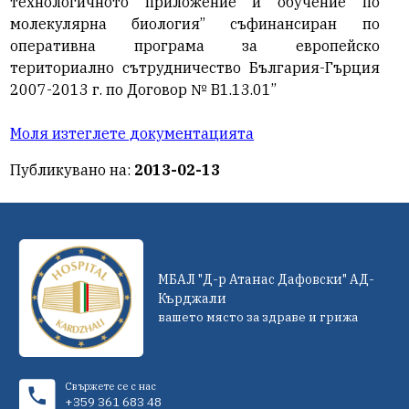
технологичното приложение и обучение по
молекулярна биология” съфинансиран по
оперативна програма за европейско
териториално сътрудничество България-Гърция
2007-2013 г. по Договор № В1.13.01”
Моля изтеглете документацията
Публикувано на:
2013-02-13
МБАЛ "Д-р Атанас Дафовски" АД-
Кърджали
вашето място за здраве и грижа
Свържете се с нас
+359 361 683 48