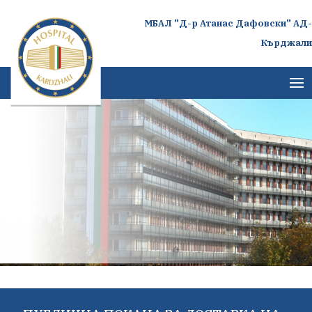
МБАЛ "Д-р Атанас Дафовски" АД-
Кърджали