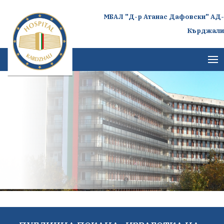
МБАЛ "Д-р Атанас Дафовски" АД-
Кърджали