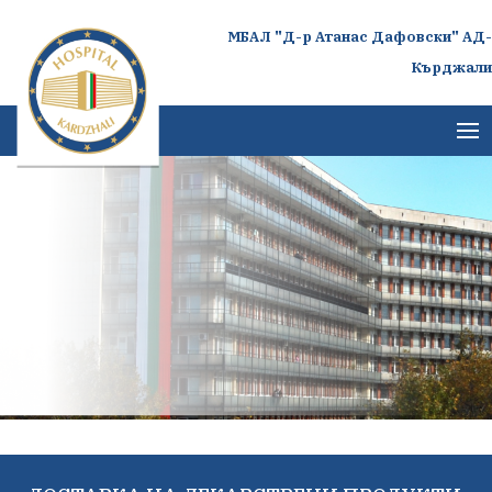
МБАЛ "Д-р Атанас Дафовски" АД-
Кърджали