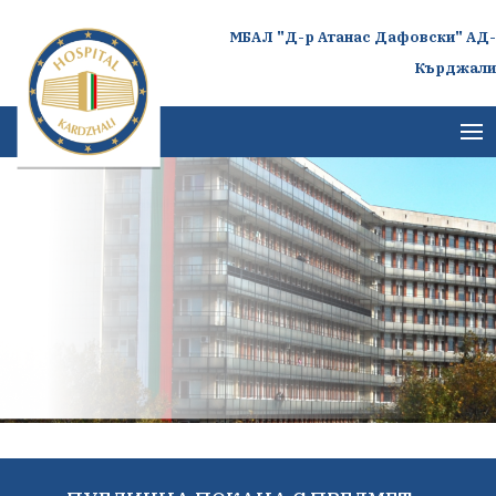
МБАЛ "Д-р Атанас Дафовски" АД-
Кърджали