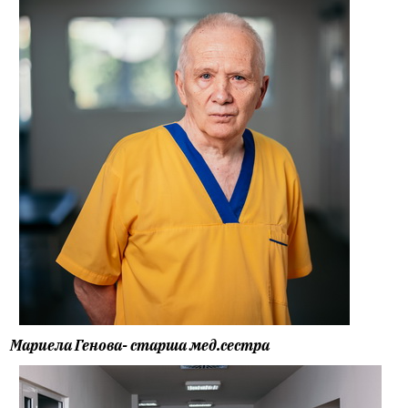
Мариела Генова- старша мед.сестра