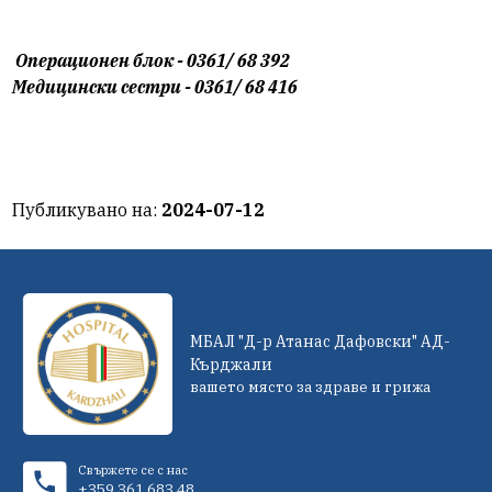
Операционен блок - 0361/ 68 392
Медицински сестри - 0361/ 68 416
Публикувано на:
2024-07-12
МБАЛ "Д-р Атанас Дафовски" АД-
Кърджали
вашето място за здраве и грижа
Свържете се с нас
+359 361 683 48