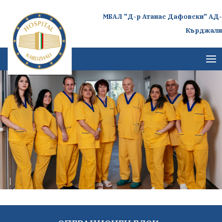
МБАЛ "Д-р Атанас Дафовски" АД-
Кърджали