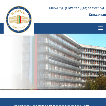
МБАЛ "Д-р Атанас Дафовски" АД-
Кърджали